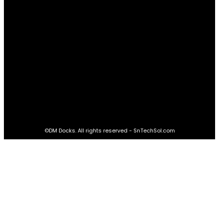
16,985
Fans
LIKE
564,865
Followers
FOLLOW
2,458
Followers
FOLLOW
61,453
Subscribers
SUBSCRIBE
©DM Docks. All rights reserved - SnTechSol.com